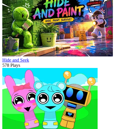
Hide and Seek
578 Plays