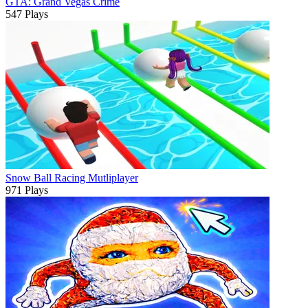
GTA: Grand Vegas Crime
547 Plays
Snow Ball Racing Mutliplayer
971 Plays