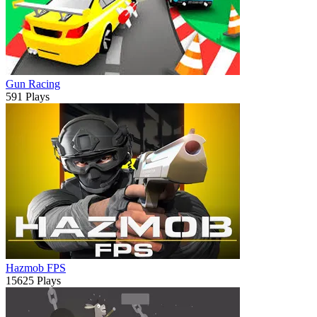
Gun Racing
591 Plays
Hazmob FPS
15625 Plays