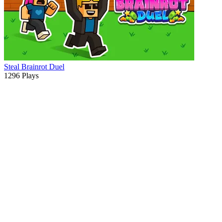
Steal Brainrot Duel
1296 Plays
ADVERTISEMENT