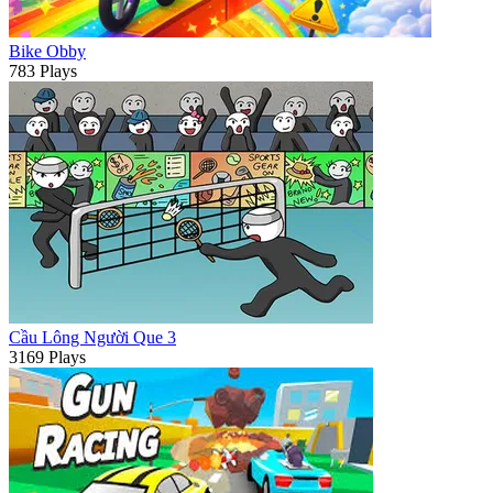
Bike Obby
783 Plays
Cầu Lông Người Que 3
3169 Plays