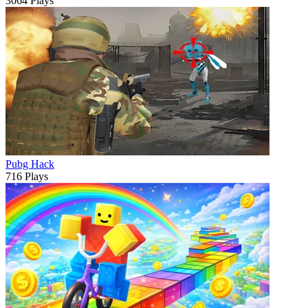
3064 Plays
Pubg Hack
716 Plays