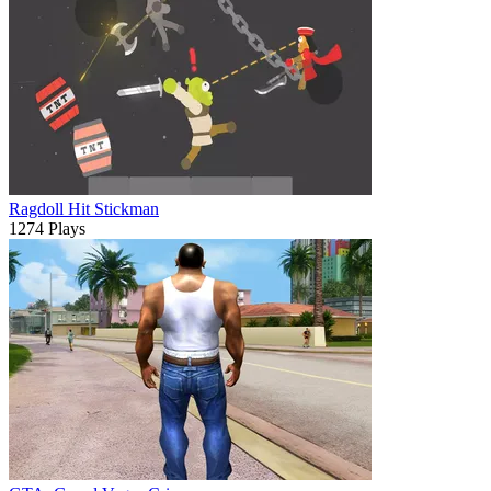
Ragdoll Hit Stickman
1274 Plays