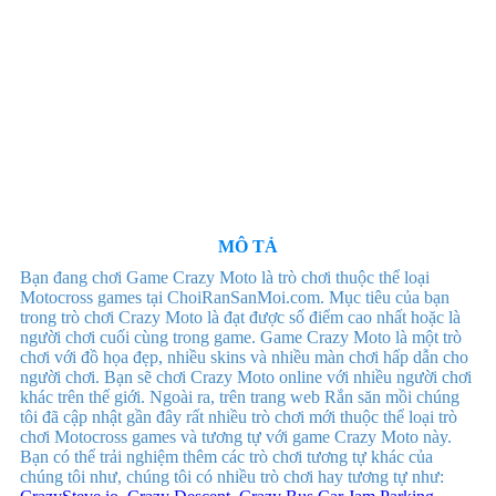
MÔ TẢ
Bạn đang chơi Game Crazy Moto là trò chơi thuộc thể loại
Motocross games tại ChoiRanSanMoi.com. Mục tiêu của bạn
trong trò chơi Crazy Moto là đạt được số điểm cao nhất hoặc là
người chơi cuối cùng trong game. Game Crazy Moto là một trò
chơi với đồ họa đẹp, nhiều skins và nhiều màn chơi hấp dẫn cho
người chơi. Bạn sẽ chơi Crazy Moto online với nhiều người chơi
khác trên thế giới. Ngoài ra, trên trang web Rắn săn mồi chúng
tôi đã cập nhật gần đây rất nhiều trò chơi mới thuộc thể loại trò
chơi Motocross games và tương tự với game Crazy Moto này.
Bạn có thể trải nghiệm thêm các trò chơi tương tự khác của
chúng tôi như, chúng tôi có nhiều trò chơi hay tương tự như: