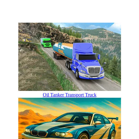
Oil Tanker Transport Truck