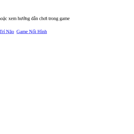
hoặc xem hướng dẫn chơi trong game
Trí Não
Game Nối Hình
ADVERTISEMENT