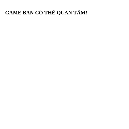
GAME BẠN CÓ THỂ QUAN TÂM!