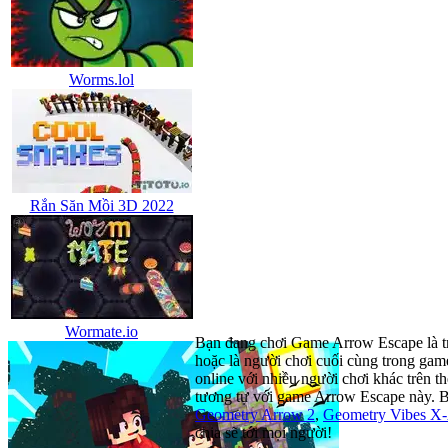
Worms.lol
Rắn Săn Mồi 3D 2022
Wormate.io
Bạn đang chơi Game Arrow Escape là trò
hoặc là người chơi cuối cùng trong gam
online với nhiều người chơi khác trên th
tương tự với game Arrow Escape này. Bạ
Geometry Arrow 2
,
Geometry Vibes X
chia sẽ tới mọi người!