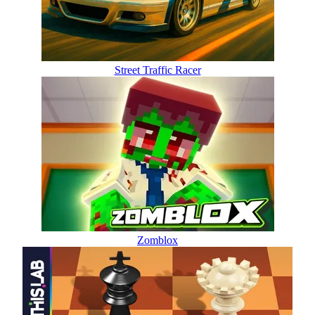
Street Traffic Racer
Zomblox