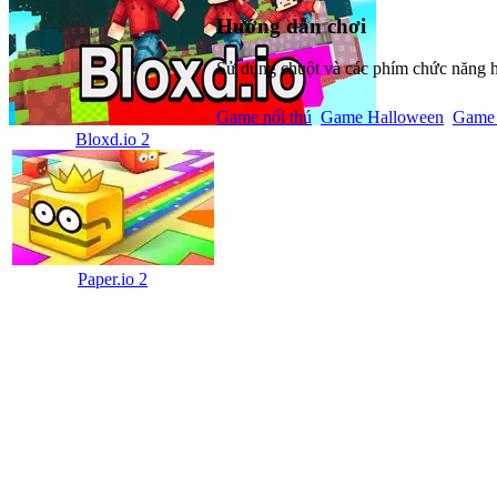
Hướng dẫn chơi
Sử dụng chuột và các phím chức năng 
Game nối thú
Game Halloween
Game 
Bloxd.io 2
Paper.io 2