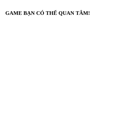
GAME BẠN CÓ THỂ QUAN TÂM!