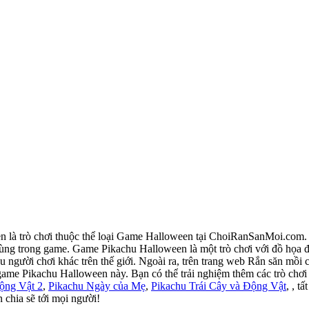
ADVERTISEMENT
là trò chơi thuộc thể loại Game Halloween tại ChoiRanSanMoi.com. M
cùng trong game. Game Pikachu Halloween là một trò chơi với đồ họa đ
 người chơi khác trên thế giới. Ngoài ra, trên trang web Rắn săn mồi ch
me Pikachu Halloween này. Bạn có thể trải nghiệm thêm các trò chơi t
ộng Vật 2
,
Pikachu Ngày của Mẹ
,
Pikachu Trái Cây và Động Vật
, , t
chia sẽ tới mọi người!