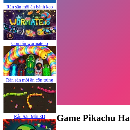
Rắn săn mồi ăn bánh kẹo
Con rắn wormate io
Rắn săn mồi ăn côn trùng
Game Pikachu Ha
Rắn Săn Mồi 3D