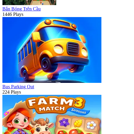
Bắn Bóng Trên Cầu
1446 Plays
Bus Parking Out
224 Plays