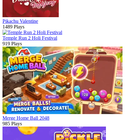
Pikachu Valentine
1489 Plays
Temple Run 2 Holi Festival
919 Plays
Merge Home Ball 2048
985 Plays