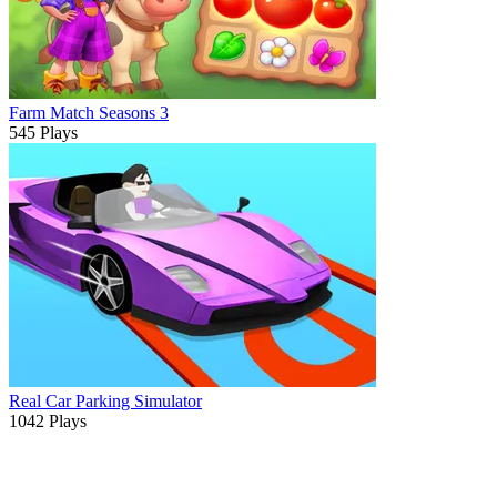
Farm Match Seasons 3
545 Plays
Real Car Parking Simulator
1042 Plays
ADVERTISEMENT