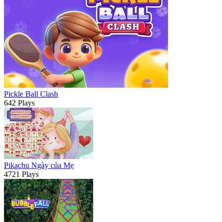
Pickle Ball Clash
642 Plays
Pikachu Ngày của Mẹ
4721 Plays