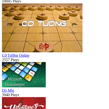
10045 Plays
Cờ Tướng Online
2557 Plays
Dò Mìn
3940 Plays