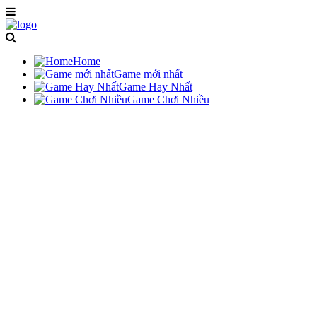
Home
Game mới nhất
Game Hay Nhất
Game Chơi Nhiều