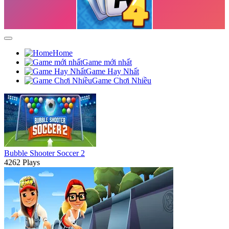
Home
Game mới nhất
Game Hay Nhất
Game Chơi Nhiều
Bubble Shooter Soccer 2
4262 Plays