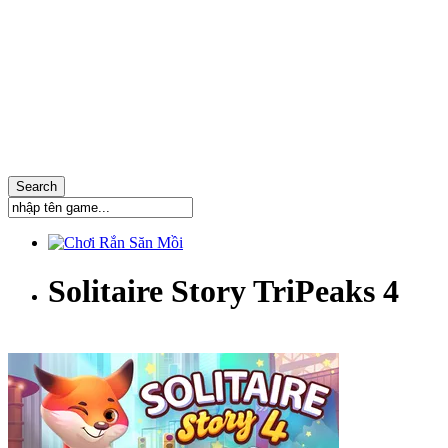
Solitaire Story TriPeaks 4