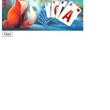
Chơi
ADVERTISEMENT