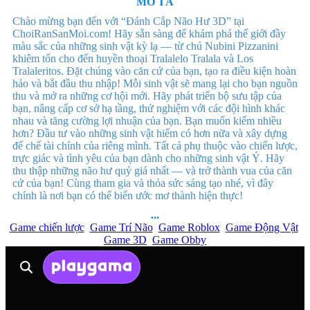
MÔ TẢ
Chào mừng bạn đến với “Đánh Cắp Não Hư 3D” tại
ChoiRanSanMoi.com! Hãy sẵn sàng để khám phá thế giới đầy
màu sắc của những sinh vật kỳ lạ — từ chú Nubini Pizzanini
khiêm tốn cho đến huyền thoại Tralalelo Tralala và Los
Tralaleritos. Đặt chúng vào căn cứ của bạn, tạo ra điều kiện hoàn
hảo và bắt đầu thu nhập! Mỗi sinh vật sẽ mang lại cho bạn nguồn
thu và mở ra những cơ hội mới. Hãy phát triển bộ sưu tập của
bạn, nâng cấp cơ sở hạ tầng, thử nghiệm với các đội hình khác
nhau và tăng cường lợi nhuận của bạn. Bạn muốn kiếm nhiều
hơn? Đầu tư vào những sinh vật hiếm có hơn nữa và xây dựng
đế chế tài chính của riêng mình. Tất cả phụ thuộc vào chiến lược,
trực giác và tình yêu của bạn dành cho những sinh vật Ý. Hãy
thu thập những não hư quý giá nhất — và trở thành vua của căn
cứ của bạn! Cùng tham gia và thỏa sức sáng tạo nhé, vì đây
chính là nơi bạn có thể biến ước mơ thành hiện thực!
...
Game chiến lược
Game Trí Não
Game Roblox
Game Động Vật
Game 3D
Game Obby