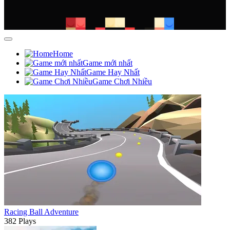
Home
Game mới nhất
Game Hay Nhất
Game Chơi Nhiều
Racing Ball Adventure
382 Plays